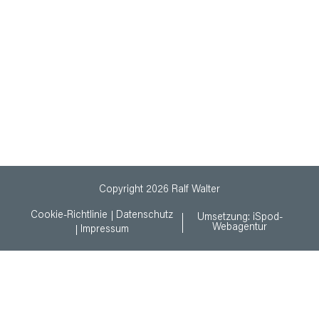
Copyright 2026 Ralf Walter
Cookie-Richtlinie
Datenschutz
Umsetzung:
iSpod-
Webagentur
Impressum